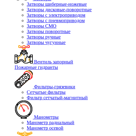
Затворы шиберные-ножевые
Затворы дисковые-поворотные
Затворы с электроприводом
Затворы с пневмоприводом
Затворы СМО
Затворы поворотные
Затворы ручные
Затворы чугунные
Вентиль запорный
Пожарные гидранты
Фильтры-грязевики
Сетчатые фильтры
Фильтр сетчатый-магнитный
Манометры
Манометр радиальный
Манометр осевой