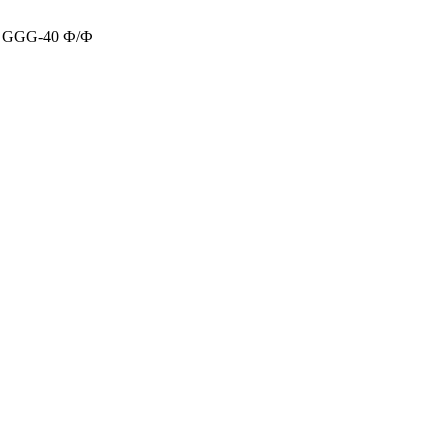
н GGG-40 Ф/Ф