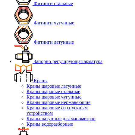
Фитинги стальные
Фитинги чугунные
Фитинги латунные
Запорно-регулирующая арматура
Краны
Краны шаровые латунные
Краны шаровые стальные
Краны шаровые чугунные
Краны шаровые нержавеющие
Краны шаровые со спускным
устройством
Краны латунные для манометров
Краны водоразборные