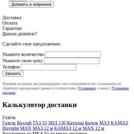
Добавить в избранное
Доставка
Оплата
Гарантии
Н
ашли дешевле?
Сделайте свое предложение.
Укажите количество
Укажите свою цену
Телефон
Нажимая на кнопку, вы подтверждаете свое совершеннолетие, соглашаетесь на
обработку персональных данных в соответствии с
Условиями
, а также с
Условиями
продажи
Калькулятор доставки
Газель
Газель
Валдай
ГАЗ 53
ЗИЛ 130
Катюша
Бычок
МАЗ
КАМАЗ
Huyndai
MAN
МАЗ 12 м
КАМАЗ 12 м
MAN 12 м
Расстояние от МКАДа до места доставки