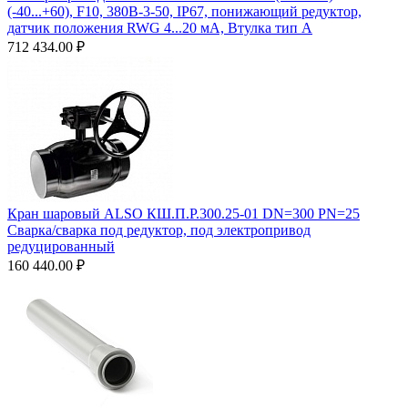
(-40...+60), F10, 380B-3-50, IP67, понижающий редуктор,
датчик положения RWG 4...20 мА, Втулка тип А
712 434.00
₽
Кран шаровый ALSO КШ.П.Р.300.25-01 DN=300 PN=25
Сварка/сварка под редуктор, под электропривод
редуцированный
160 440.00
₽