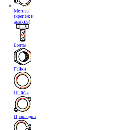
Метизы
(крепёж и
хомуты)
Болты
Гайки
Шайбы
Прокладки