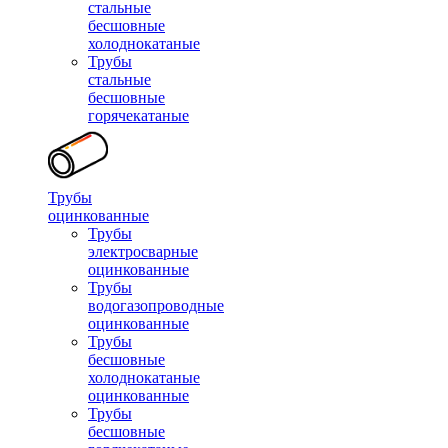
стальные
бесшовные
холоднокатаные
Трубы
стальные
бесшовные
горячекатаные
Трубы
оцинкованные
Трубы
электросварные
оцинкованные
Трубы
водогазопроводные
оцинкованные
Трубы
бесшовные
холоднокатаные
оцинкованные
Трубы
бесшовные