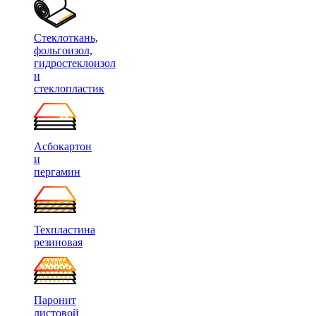
Стеклоткань,
фольгоизол,
гидростеклоизол
и
стеклопластик
Асбокартон
и
пергамин
Техпластина
резиновая
Паронит
листовой