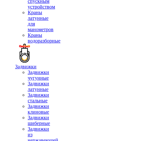
спускным
устройством
Краны
латунные
для
манометров
Краны
водоразборные
Задвижки
Задвижки
чугунные
Задвижки
латунные
Задвижки
стальные
Задвижки
клиновые
Задвижки
шиберные
Задвижки
из
нержавеющей