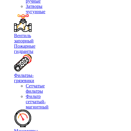
ручные
Затворы
чугунные
Вентиль
запорный
Пожарные
гидранты
Фильтры-
грязевики
Сетчатые
фильтры
Фильтр
сетчатый-
магнитный
Манометры