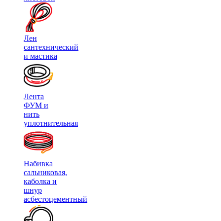
Лен
сантехнический
и мастика
Лента
ФУМ и
нить
уплотнительная
Набивка
сальниковая,
каболка и
шнур
асбестоцементный