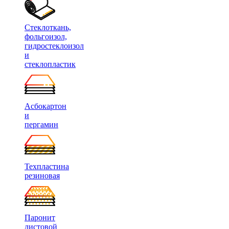
Стеклоткань,
фольгоизол,
гидростеклоизол
и
стеклопластик
Асбокартон
и
пергамин
Техпластина
резиновая
Паронит
листовой