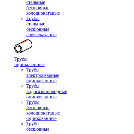
стальные
бесшовные
холоднокатаные
Трубы
стальные
бесшовные
горячекатаные
Трубы
оцинкованные
Трубы
электросварные
оцинкованные
Трубы
водогазопроводные
оцинкованные
Трубы
бесшовные
холоднокатаные
оцинкованные
Трубы
бесшовные