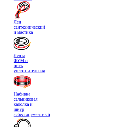
Лен
сантехнический
и мастика
Лента
ФУМ и
нить
уплотнительная
Набивка
сальниковая,
каболка и
шнур
асбестоцементный