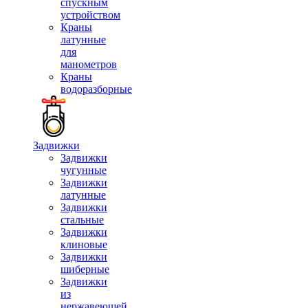
спускным
устройством
Краны
латунные
для
манометров
Краны
водоразборные
Задвижки
Задвижки
чугунные
Задвижки
латунные
Задвижки
стальные
Задвижки
клиновые
Задвижки
шиберные
Задвижки
из
нержавеющей