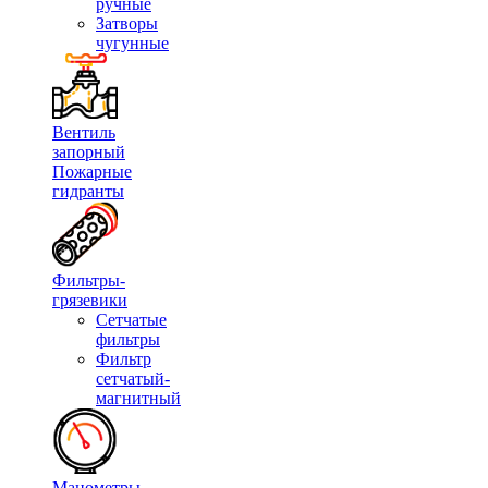
ручные
Затворы
чугунные
Вентиль
запорный
Пожарные
гидранты
Фильтры-
грязевики
Сетчатые
фильтры
Фильтр
сетчатый-
магнитный
Манометры