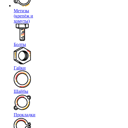
Метизы
(крепёж и
хомуты)
Болты
Гайки
Шайбы
Прокладки