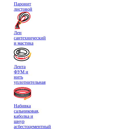
Паронит
листовой
Лен
сантехнический
и мастика
Лента
ФУМ и
нить
уплотнительная
Набивка
сальниковая,
каболка и
шнур
асбестоцементный