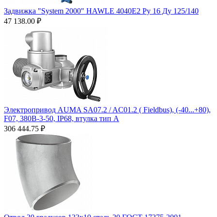
Задвижка "System 2000" HAWLE 4040Е2 Ру 16 Ду 125/140
47 138.00
₽
Электропривод AUMA SA07.2 / AC01.2 ( Fieldbus), (-40...+80),
F07, 380B-3-50, IP68, втулка тип А
306 444.75
₽