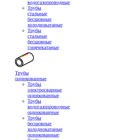
водогазопроводные
Трубы
стальные
бесшовные
холоднокатаные
Трубы
стальные
бесшовные
горячекатаные
Трубы
оцинкованные
Трубы
электросварные
оцинкованные
Трубы
водогазопроводные
оцинкованные
Трубы
бесшовные
холоднокатаные
оцинкованные