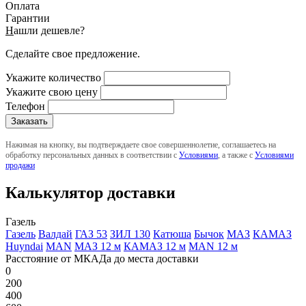
Оплата
Гарантии
Н
ашли дешевле?
Сделайте свое предложение.
Укажите количество
Укажите свою цену
Телефон
Нажимая на кнопку, вы подтверждаете свое совершеннолетие, соглашаетесь на
обработку персональных данных в соответствии с
Условиями
, а также с
Условиями
продажи
Калькулятор доставки
Газель
Газель
Валдай
ГАЗ 53
ЗИЛ 130
Катюша
Бычок
МАЗ
КАМАЗ
Huyndai
MAN
МАЗ 12 м
КАМАЗ 12 м
MAN 12 м
Расстояние от МКАДа до места доставки
0
200
400