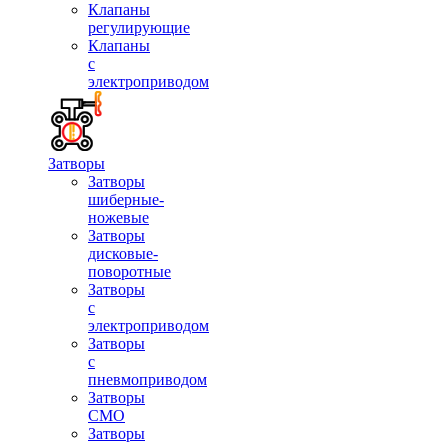
Клапаны
регулирующие
Клапаны
с
электроприводом
Затворы
Затворы
шиберные-
ножевые
Затворы
дисковые-
поворотные
Затворы
с
электроприводом
Затворы
с
пневмоприводом
Затворы
СМО
Затворы