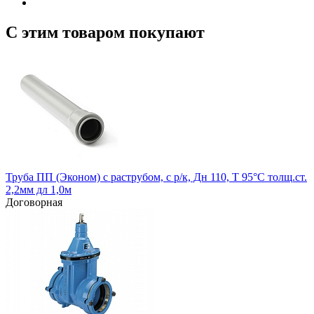
С этим товаром покупают
Труба ПП (Эконом) с раструбом, с р/к, Дн 110, Т 95°С толщ.ст.
2,2мм дл 1,0м
Договорная