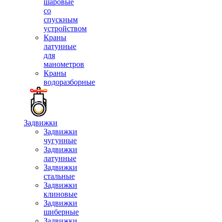
шаровые
со
спускным
устройством
Краны
латунные
для
манометров
Краны
водоразборные
Задвижки
Задвижки
чугунные
Задвижки
латунные
Задвижки
стальные
Задвижки
клиновые
Задвижки
шиберные
Задвижки