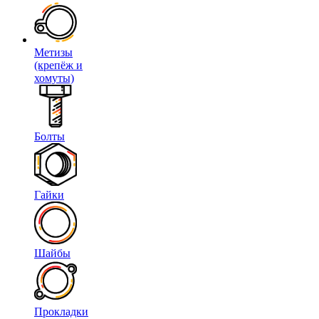
Метизы
(крепёж и
хомуты)
Болты
Гайки
Шайбы
Прокладки