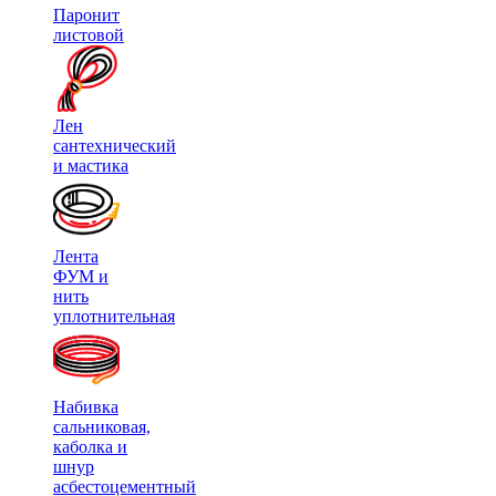
Паронит
листовой
Лен
сантехнический
и мастика
Лента
ФУМ и
нить
уплотнительная
Набивка
сальниковая,
каболка и
шнур
асбестоцементный