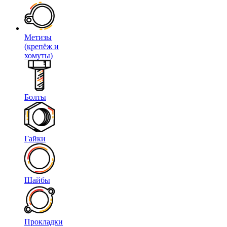
Метизы
(крепёж и
хомуты)
Болты
Гайки
Шайбы
Прокладки