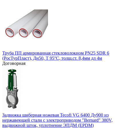
Труба ПП армированная стекловолокном PN25 SDR 6
(РосТурПласт), Дн50, Т 95°С, толщ.ст. 8,4мм дл 4м
Договорная
Задвижка шиберная ножевая Tecofi VG 6400 Ду900 из
нержавеющей стали с электроприводом "Bernard" 380V,
выдвижной шток, уплотнение ЭПДМ (EPDM)