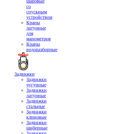
шаровые
со
спускным
устройством
Краны
латунные
для
манометров
Краны
водоразборные
Задвижки
Задвижки
чугунные
Задвижки
латунные
Задвижки
стальные
Задвижки
клиновые
Задвижки
шиберные
Задвижки