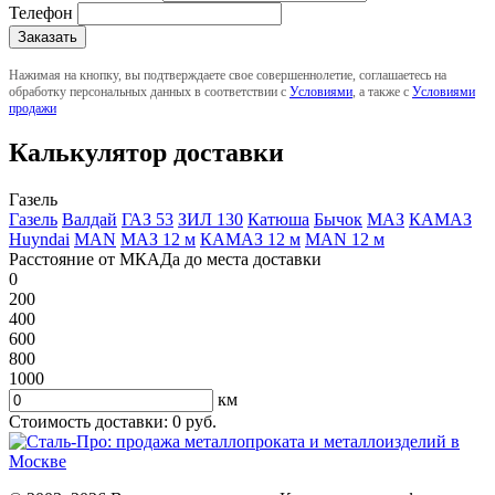
Телефон
Нажимая на кнопку, вы подтверждаете свое совершеннолетие, соглашаетесь на
обработку персональных данных в соответствии с
Условиями
, а также с
Условиями
продажи
Калькулятор доставки
Газель
Газель
Валдай
ГАЗ 53
ЗИЛ 130
Катюша
Бычок
МАЗ
КАМАЗ
Huyndai
MAN
МАЗ 12 м
КАМАЗ 12 м
MAN 12 м
Расстояние от МКАДа до места доставки
0
200
400
600
800
1000
км
Стоимость доставки:
0
руб.