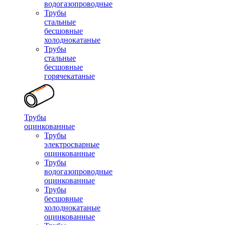
водогазопроводные
Трубы
стальные
бесшовные
холоднокатаные
Трубы
стальные
бесшовные
горячекатаные
Трубы
оцинкованные
Трубы
электросварные
оцинкованные
Трубы
водогазопроводные
оцинкованные
Трубы
бесшовные
холоднокатаные
оцинкованные