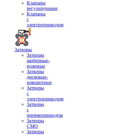
Клапаны
регулирующие
Клапаны
с
электроприводом
Затворы
Затворы
шиберные-
ножевые
Затворы
дисковые-
поворотные
Затворы
с
электроприводом
Затворы
с
пневмоприводом
Затворы
СМО
Затворы