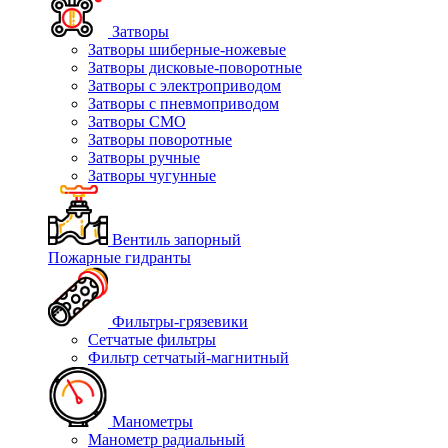
Затворы
Затворы шиберные-ножевые
Затворы дисковые-поворотные
Затворы с электроприводом
Затворы с пневмоприводом
Затворы СМО
Затворы поворотные
Затворы ручные
Затворы чугунные
Вентиль запорный
Пожарные гидранты
Фильтры-грязевики
Сетчатые фильтры
Фильтр сетчатый-магнитный
Манометры
Манометр радиальный