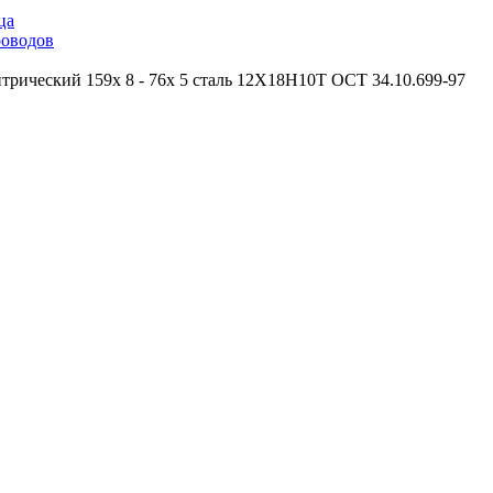
ца
роводов
трический 159х 8 - 76х 5 сталь 12Х18Н10Т ОСТ 34.10.699-97