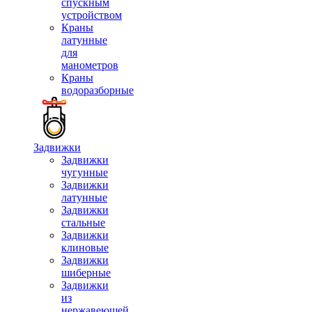
спускным
устройством
Краны
латунные
для
манометров
Краны
водоразборные
Задвижки
Задвижки
чугунные
Задвижки
латунные
Задвижки
стальные
Задвижки
клиновые
Задвижки
шиберные
Задвижки
из
нержавеющей