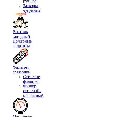
ручные
Затворы
чугунные
Вентиль
запорный
Пожарные
гидранты
Фильтры-
грязевики
Сетчатые
фильтры
Фильтр
сетчатый-
магнитный
Манометры