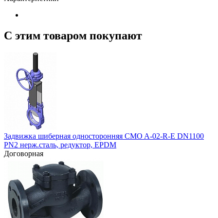
С этим товаром покупают
Задвижка шиберная односторонняя CMO A-02-R-E DN1100
PN2 нерж.сталь, редуктор, EPDM
Договорная