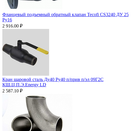
Фланцевый подъемный обратный клапан Tecofi CS3240 ДУ 25
Ру16
2 916.00
₽
Кран шаровой сталь Ду40 Ру40 п/прив п/эл 09Г2С
КШ.Ц.П.Э.Energy LD
2 587.10
₽