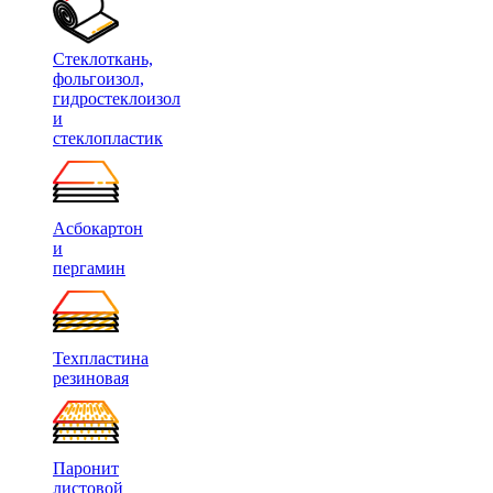
Стеклоткань,
фольгоизол,
гидростеклоизол
и
стеклопластик
Асбокартон
и
пергамин
Техпластина
резиновая
Паронит
листовой