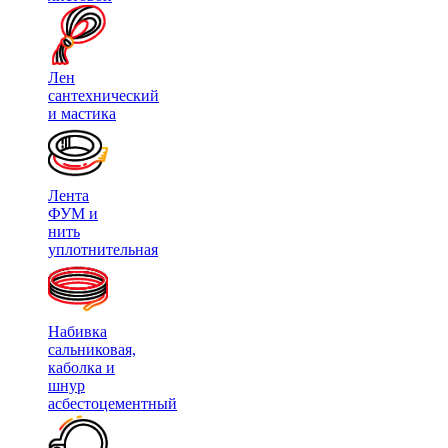
Лен
сантехнический
и мастика
Лента
ФУМ и
нить
уплотнительная
Набивка
сальниковая,
каболка и
шнур
асбестоцементный