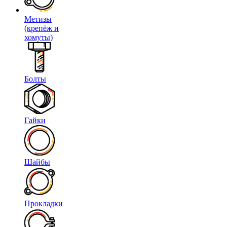
Метизы
(крепёж и
хомуты)
Болты
Гайки
Шайбы
Прокладки