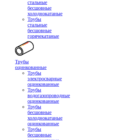
стальные
бесшовные
холоднокатаные
Трубы
стальные
бесшовные
горячекатаные
Трубы
оцинкованные
Трубы
электросварные
оцинкованные
Трубы
водогазопроводные
оцинкованные
Трубы
бесшовные
холоднокатаные
оцинкованные
Трубы
бесшовные