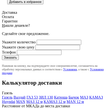
Добавить в избранное
Доставка
Оплата
Гарантии
Н
ашли дешевле?
Сделайте свое предложение.
Укажите количество
Укажите свою цену
Телефон
Нажимая на кнопку, вы подтверждаете свое совершеннолетие, соглашаетесь на
обработку персональных данных в соответствии с
Условиями
, а также с
Условиями
продажи
Калькулятор доставки
Газель
Газель
Валдай
ГАЗ 53
ЗИЛ 130
Катюша
Бычок
МАЗ
КАМАЗ
Huyndai
MAN
МАЗ 12 м
КАМАЗ 12 м
MAN 12 м
Расстояние от МКАДа до места доставки