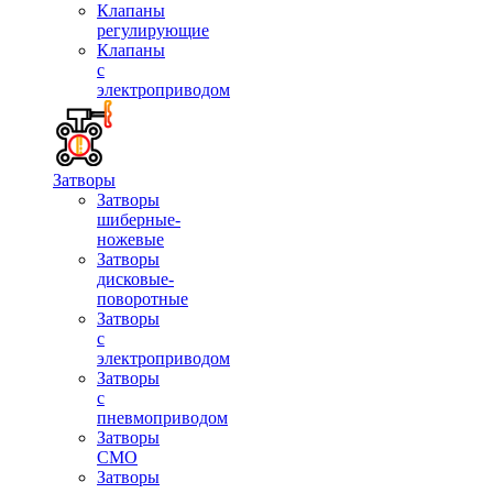
Клапаны
регулирующие
Клапаны
с
электроприводом
Затворы
Затворы
шиберные-
ножевые
Затворы
дисковые-
поворотные
Затворы
с
электроприводом
Затворы
с
пневмоприводом
Затворы
СМО
Затворы