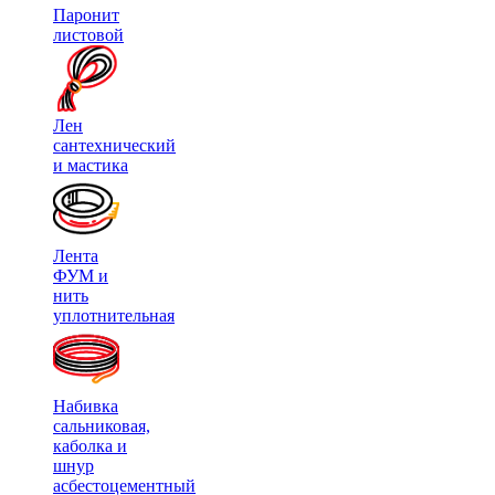
Паронит
листовой
Лен
сантехнический
и мастика
Лента
ФУМ и
нить
уплотнительная
Набивка
сальниковая,
каболка и
шнур
асбестоцементный