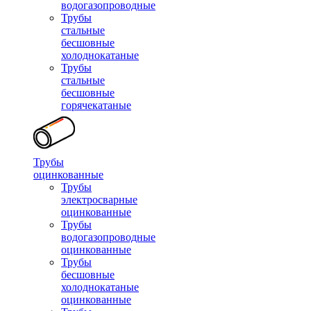
водогазопроводные
Трубы
стальные
бесшовные
холоднокатаные
Трубы
стальные
бесшовные
горячекатаные
Трубы
оцинкованные
Трубы
электросварные
оцинкованные
Трубы
водогазопроводные
оцинкованные
Трубы
бесшовные
холоднокатаные
оцинкованные