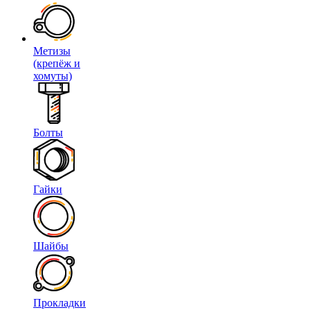
Метизы
(крепёж и
хомуты)
Болты
Гайки
Шайбы
Прокладки