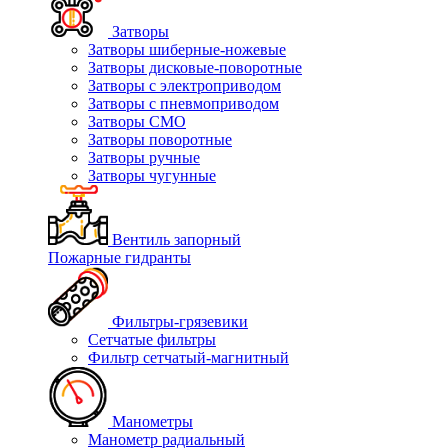
Затворы
Затворы шиберные-ножевые
Затворы дисковые-поворотные
Затворы с электроприводом
Затворы с пневмоприводом
Затворы СМО
Затворы поворотные
Затворы ручные
Затворы чугунные
Вентиль запорный
Пожарные гидранты
Фильтры-грязевики
Сетчатые фильтры
Фильтр сетчатый-магнитный
Манометры
Манометр радиальный