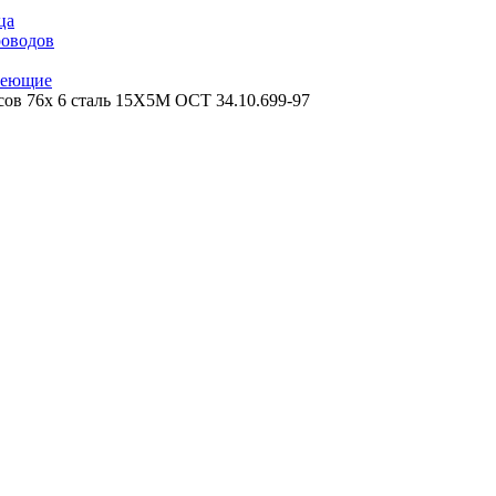
ца
роводов
веющие
сов 76х 6 сталь 15Х5М ОСТ 34.10.699-97