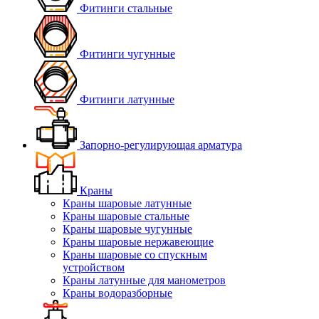
Фитинги стальные
Фитинги чугунные
Фитинги латунные
Запорно-регулирующая арматура
Краны
Краны шаровые латунные
Краны шаровые стальные
Краны шаровые чугунные
Краны шаровые нержавеющие
Краны шаровые со спускным
устройством
Краны латунные для манометров
Краны водоразборные