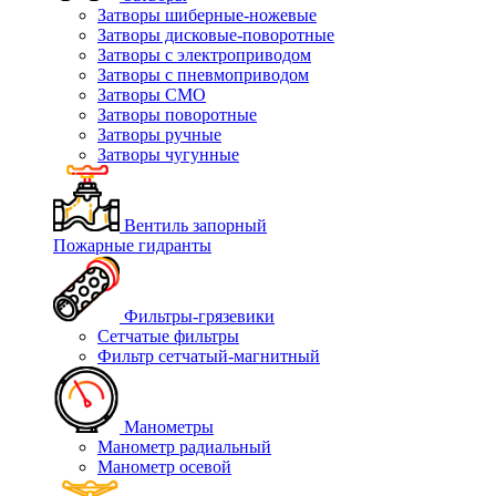
Затворы шиберные-ножевые
Затворы дисковые-поворотные
Затворы с электроприводом
Затворы с пневмоприводом
Затворы СМО
Затворы поворотные
Затворы ручные
Затворы чугунные
Вентиль запорный
Пожарные гидранты
Фильтры-грязевики
Сетчатые фильтры
Фильтр сетчатый-магнитный
Манометры
Манометр радиальный
Манометр осевой