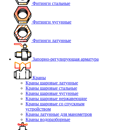
Фитинги стальные
Фитинги чугунные
Фитинги латунные
Запорно-регулирующая арматура
Краны
Краны шаровые латунные
Краны шаровые стальные
Краны шаровые чугунные
Краны шаровые нержавеющие
Краны шаровые со спускным
устройством
Краны латунные для манометров
Краны водоразборные