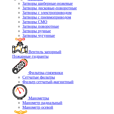
Затворы шиберные-ножевые
Затворы дисковые-поворотные
Затворы с электроприводом
Затворы с пневмоприводом
Затворы СМО
Затворы поворотные
Затворы ручные
Затворы чугунные
Вентиль запорный
Пожарные гидранты
Фильтры-грязевики
Сетчатые фильтры
Фильтр сетчатый-магнитный
Манометры
Манометр радиальный
Манометр осевой