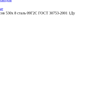
роводов
ые
сов 530х 8 сталь 09Г2С ГОСТ 30753-2001 1Ду