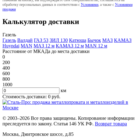
обработку персональных данных в соответствии с
Условиями
, а также с
Условиями
продажи
Калькулятор доставки
Газель
Газель
Валдай
ГАЗ 53
ЗИЛ 130
Катюша
Бычок
МАЗ
КАМАЗ
Huyndai
MAN
МАЗ 12 м
КАМАЗ 12 м
MAN 12 м
Расстояние от МКАДа до места доставки
0
200
400
600
800
1000
км
Стоимость доставки:
0
руб.
© 2003–2026 Все права защищены. Копирование информации
преследуется по закону. Статья 146 УК РФ.
Возврат товара
Москва
,
Дмитровское шоссе, д.85