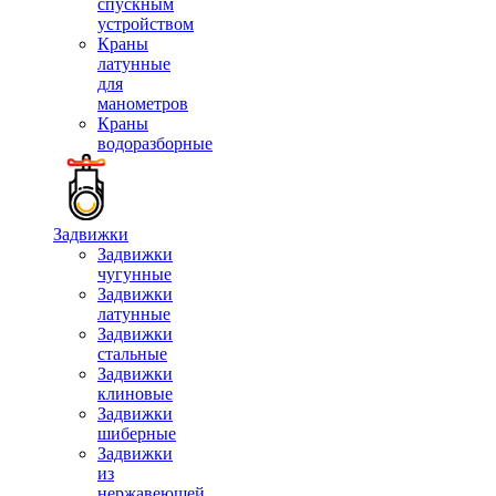
спускным
устройством
Краны
латунные
для
манометров
Краны
водоразборные
Задвижки
Задвижки
чугунные
Задвижки
латунные
Задвижки
стальные
Задвижки
клиновые
Задвижки
шиберные
Задвижки
из
нержавеющей