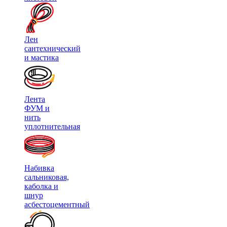
Лен
сантехнический
и мастика
Лента
ФУМ и
нить
уплотнительная
Набивка
сальниковая,
каболка и
шнур
асбестоцементный