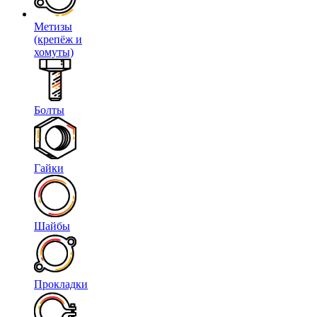
Метизы
(крепёж и
хомуты)
Болты
Гайки
Шайбы
Прокладки