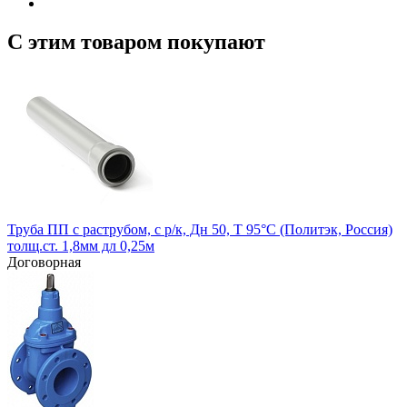
С этим товаром покупают
Труба ПП с раструбом, с р/к, Дн 50, Т 95°С (Политэк, Россия)
толщ.ст. 1,8мм дл 0,25м
Договорная