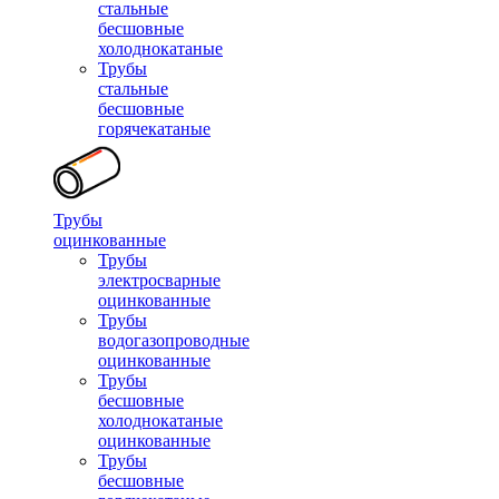
стальные
бесшовные
холоднокатаные
Трубы
стальные
бесшовные
горячекатаные
Трубы
оцинкованные
Трубы
электросварные
оцинкованные
Трубы
водогазопроводные
оцинкованные
Трубы
бесшовные
холоднокатаные
оцинкованные
Трубы
бесшовные