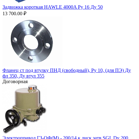
Задвижка короткая HAWLE 4000A Ру 16 Ду 50
13 700.00
₽
Фланец ст под втулку ПНД (свободный), Ру 10, (для ПЭ) Ду
фл 350, Ду втул 355
Договорная
Электропривод ГЗ-ОФ(М) - 200/14 к диск затв SGL Dy 200,