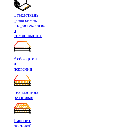
Стеклоткань,
фольгоизол,
гидростеклоизол
и
стеклопластик
Асбокартон
и
пергамин
Техпластина
резиновая
Паронит
листовой