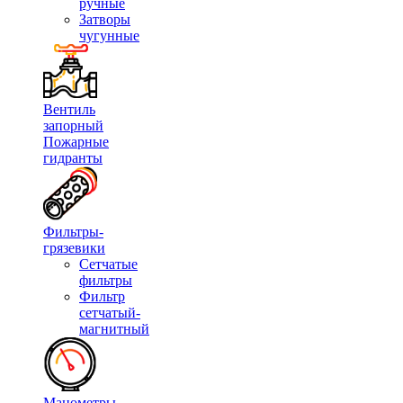
ручные
Затворы
чугунные
Вентиль
запорный
Пожарные
гидранты
Фильтры-
грязевики
Сетчатые
фильтры
Фильтр
сетчатый-
магнитный
Манометры