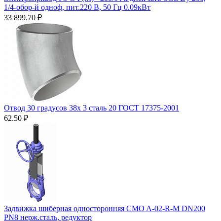
1/4-обор-й одноф, пит.220 В, 50 Гц 0.09кВт
33 899.70
₽
Отвод 30 градусов 38х 3 сталь 20 ГОСТ 17375-2001
62.50
₽
Задвижка шиберная односторонняя CMO A-02-R-М DN200
PN8 нерж.сталь, редуктор